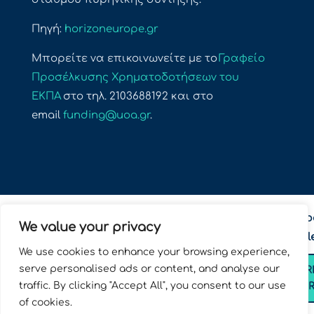
Πηγή:
horizoneurope.gr
Μπορείτε να επικοινωνείτε με το
Γραφείο
Προσέλκυσης Χρηματοδοτήσεων του
ΕΚΠΑ
στο τηλ. 2103688192 και στο
email
funding@uoa.gr
.
Subscrib
We value your privacy
newsl

(+30) 210-3688192
We use cookies to enhance your browsing experience,

funding@uoa.gr
serve personalised ads or content, and analyse our
SUBSCR

33, Akadimias str.
traffic. By clicking "Accept All", you consent to our use
FO
of cookies.
Athens, 10672