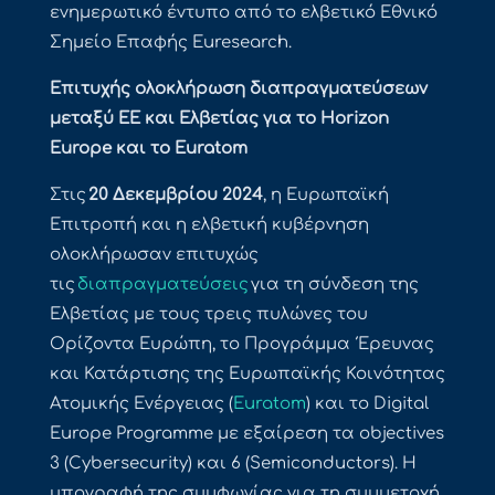
ενημερωτικό έντυπο από το ελβετικό Εθνικό
Σημείο Επαφής Euresearch.
Επιτυχής ολοκλήρωση διαπραγματεύσεων
μεταξύ ΕΕ και Ελβετίας για το Horizon
Europe και το Euratom
Στις
20 Δεκεμβρίου 2024
, η Ευρωπαϊκή
Επιτροπή και η ελβετική κυβέρνηση
ολοκλήρωσαν επιτυχώς
τις
διαπραγματεύσεις
για τη σύνδεση της
Ελβετίας με τους τρεις πυλώνες του
Ορίζοντα Ευρώπη, το Προγράμμα Έρευνας
και Κατάρτισης της Ευρωπαϊκής Κοινότητας
Ατομικής Ενέργειας (
Euratom
) και το Digital
Europe Programme με εξαίρεση τα οbjectives
3 (Cybersecurity) και 6 (Semiconductors). Η
υπογραφή της συμφωνίας για τη συμμετοχή