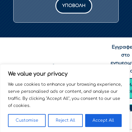
ΥΠΟΒΟΛΉ
Εγγραφε
στο
ενημερω

(+30) 210-3688192
δελτί
We value your privacy

funding@uoa.gr

Ακαδημίας 33,
We use cookies to enhance your browsing experience,
ΦΟΡΜ
Αθήνα, 10672
serve personalised ads or content, and analyse our
ΕΓΓΡΑΦ
traffic. By clicking "Accept All", you consent to our use
of cookies.
ΟΡΟΙ
ΧΡΗΣΗ
Customise
Reject All
Accept All